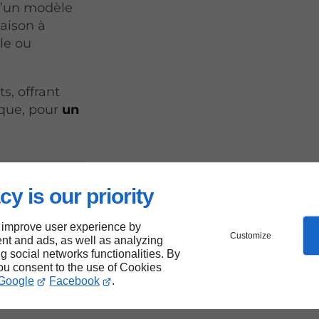
 d’un modèle
maison à
lle ou
s, offrant
ique, pour
un
ertise
cy is our priority
de
 improve user experience by
Customize
nt and ads, as well as analyzing
e de
ng social networks functionalities. By
you consent to the use of Cookies
Google
Facebook
.