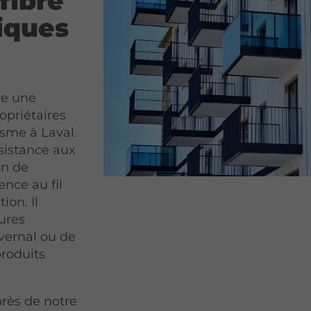
fibre
iques
re une
opriétaires
isme à Laval.
sistance aux
on de
ence au fil
ion. Il
ures
ivernal ou de
produits
rès de notre