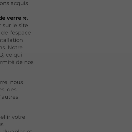
vons acquis
 de verre
.
sur le site
 de l’espace
tallation
ns. Notre
Q, ce qui
formité de nos
rre, nous
s, des
d’autres
llir votre
us
 durables et