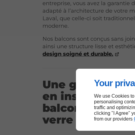
entreprise, vous avez la garantie
adapté à l’architecture de votre 
Laval, que celle-ci soit traditionne
moderne.
Nos balcons sont conçus sans joint
ainsi une structure lisse et esthét
design soigné et durable.
Une grande exp
Your priva
en installation 
We use Cookies to
personalising conte
balcons en fibr
traffic and optimizi
clicking "I Agree" 
verre à Laval
from our providers