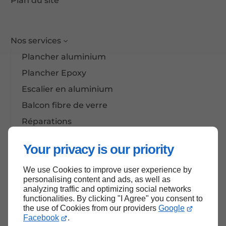
Plan du site
Nos services
Plancher aluminium
Plancher Epoxy
Escalier en aluminium
Balcon fibre de verre
Réparations
Fibre de verre
Your privacy is our priority
Colonnes de soutien
Rampe en aluminium
We use Cookies to improve user experience by
personalising content and ads, as well as
analyzing traffic and optimizing social networks
functionalities. By clicking "I Agree" you consent to
Haut de page
the use of Cookies from our providers
Google
Facebook
.